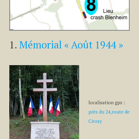
1.
Mémorial « Août 1944 »
localisation gps :
près du 24,route de
Civray