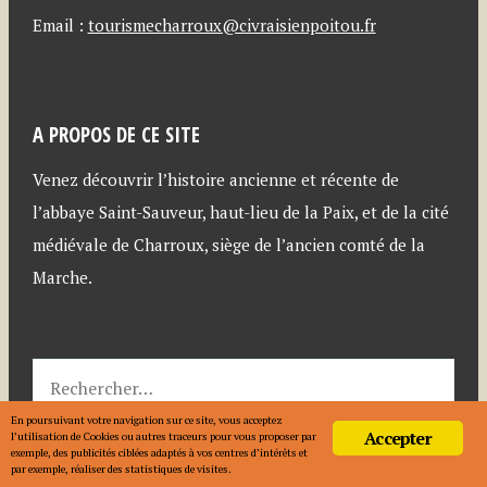
Email :
tourismecharroux@civraisienpoitou.fr
A PROPOS DE CE SITE
Venez découvrir l’histoire ancienne et récente de
l’abbaye Saint-Sauveur, haut-lieu de la Paix, et de la cité
médiévale de Charroux, siège de l’ancien comté de la
Marche.
En poursuivant votre navigation sur ce site, vous acceptez
Accepter
l’utilisation de Cookies ou autres traceurs pour vous proposer par
exemple, des publicités ciblées adaptés à vos centres d’intérêts et
par exemple, réaliser des statistiques de visites.